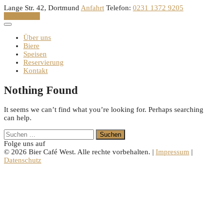
Skip
Lange Str. 42, Dortmund
Anfahrt
Telefon:
0231 1372 9205
to
Reservation
content
Über uns
Biere
Speisen
Reservierung
Kontakt
Nothing Found
It seems we can’t find what you’re looking for. Perhaps searching
can help.
Suchen
nach:
Folge uns auf
© 2026 Bier Café West. Alle rechte vorbehalten. |
Impressum
|
Datenschutz