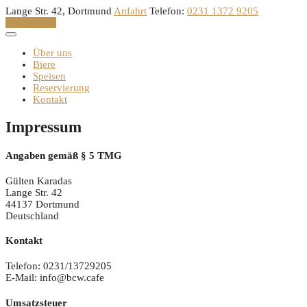
Skip
Lange Str. 42, Dortmund
Anfahrt
Telefon:
0231 1372 9205
to
Reservation
content
Über uns
Biere
Speisen
Reservierung
Kontakt
Impressum
Angaben gemäß § 5 TMG
Gülten Karadas
Lange Str. 42
44137 Dortmund
Deutschland
Kontakt
Telefon: 0231/13729205
E-Mail: info@bcw.cafe
Umsatzsteuer