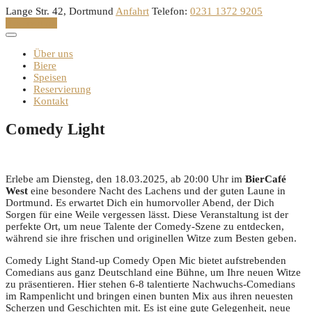
Skip
Lange Str. 42, Dortmund
Anfahrt
Telefon:
0231 1372 9205
to
Reservation
content
Über uns
Biere
Speisen
Reservierung
Kontakt
Comedy Light
Erlebe am Diensteg, den 18.03.2025, ab 20:00 Uhr im
BierCafé
West
eine besondere Nacht des Lachens und der guten Laune in
Dortmund. Es erwartet Dich ein humorvoller Abend, der Dich
Sorgen für eine Weile vergessen lässt. Diese Veranstaltung ist der
perfekte Ort, um neue Talente der Comedy-Szene zu entdecken,
während sie ihre frischen und originellen Witze zum Besten geben.
Comedy Light Stand-up Comedy Open Mic bietet aufstrebenden
Comedians aus ganz Deutschland eine Bühne, um Ihre neuen Witze
zu präsentieren. Hier stehen 6-8 talentierte Nachwuchs-Comedians
im Rampenlicht und bringen einen bunten Mix aus ihren neuesten
Scherzen und Geschichten mit. Es ist eine gute Gelegenheit, neue