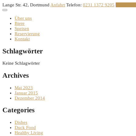
Skip
Lange Str. 42, Dortmund
Anfahrt
Telefon:
0231 1372 9205
Reservati
to
content
Über uns
Biere
Speisen
Reservierung
Kontakt
Schlagwörter
Keine Schlagwörter
Archives
Mai 2023
Januar 2015
Dezember 2014
Categories
Dishes
Duck Food
Healthy Living