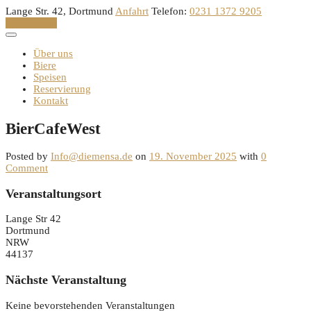
Skip
Lange Str. 42, Dortmund
Anfahrt
Telefon:
0231 1372 9205
to
Reservation
content
Über uns
Biere
Speisen
Reservierung
Kontakt
BierCafeWest
Posted by
Info@diemensa.de
on
19. November 2025
with
0
Comment
Veranstaltungsort
Lange Str 42
Dortmund
NRW
44137
Nächste Veranstaltung
Keine bevorstehenden Veranstaltungen